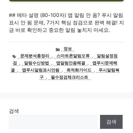
## 메타 설명 (80-100자) 앱 알림 안 옴? 푸시 알림
표시 안 됨 문제, 7가지 핵심 점검으로 완벽 해결! 지
금 바로 확인하고 중요한 알림 놓치지 마세요.
카
정보
테
태
문제분석총정리
,
스마트폰알림오류
,
알림설정점
고
그
검
,
알림수신방법
,
앱알림안옴해결
,
앱푸시문제해
리
결
,
앱푸시알림표시안됨
,
최적화가이드
,
푸시알림복
구
,
필수점검체크리스트
검색
검색