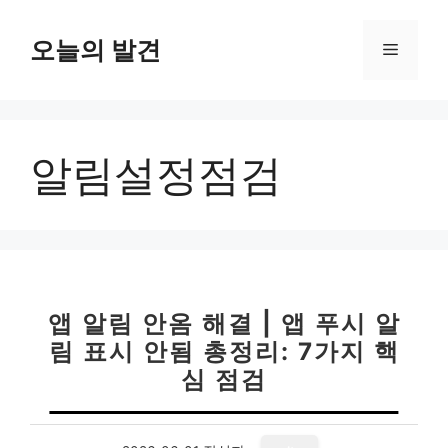
컨
텐
오늘의 발견
메
츠
로
뉴
건
너
알림설정점검
뛰
기
앱 알림 안옴 해결 | 앱 푸시 알
림 표시 안됨 총정리: 7가지 핵
심 점검