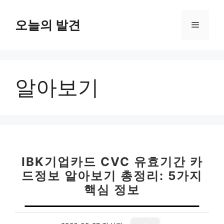
컨
텐
오늘의 발견
메
츠
로
뉴
건
너
알아보기
뛰
기
IBK기업카드 CVC 유효기간 카
드정보 알아보기 총정리: 5가지
핵심 정보