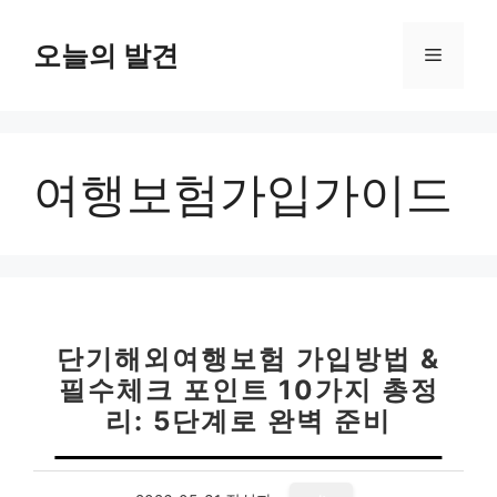
컨
텐
오늘의 발견
메
츠
로
뉴
건
너
여행보험가입가이드
뛰
기
단기해외여행보험 가입방법 &
필수체크 포인트 10가지 총정
리: 5단계로 완벽 준비