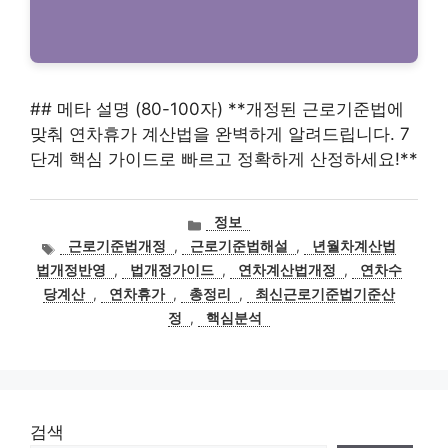
## 메타 설명 (80-100자) **개정된 근로기준법에
맞춰 연차휴가 계산법을 완벽하게 알려드립니다. 7
단계 핵심 가이드로 빠르고 정확하게 산정하세요!**
카
정보
테
태
근로기준법개정
,
근로기준법해설
,
년월차계산법
고
그
법개정반영
,
법개정가이드
,
연차계산법개정
,
연차수
리
당계산
,
연차휴가
,
총정리
,
최신근로기준법기준산
정
,
핵심분석
검색