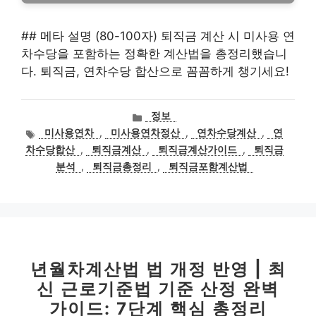
## 메타 설명 (80-100자) 퇴직금 계산 시 미사용 연
차수당을 포함하는 정확한 계산법을 총정리했습니
다. 퇴직금, 연차수당 합산으로 꼼꼼하게 챙기세요!
카
정보
테
태
미사용연차
,
미사용연차정산
,
연차수당계산
,
연
고
그
차수당합산
,
퇴직금계산
,
퇴직금계산가이드
,
퇴직금
리
분석
,
퇴직금총정리
,
퇴직금포함계산법
년월차계산법 법 개정 반영 | 최
신 근로기준법 기준 산정 완벽
가이드: 7단계 핵심 총정리