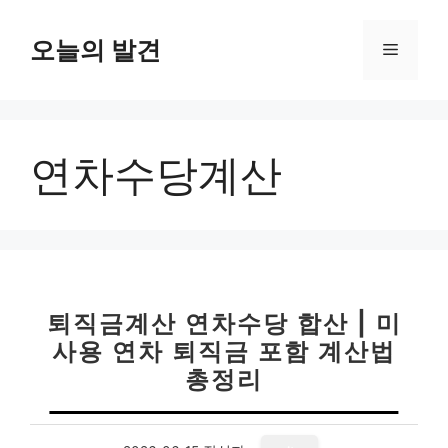
컨
텐
오늘의 발견
메
츠
로
뉴
건
너
연차수당계산
뛰
기
퇴직금계산 연차수당 합산 | 미
사용 연차 퇴직금 포함 계산법
총정리