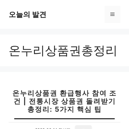
컨
텐
오늘의 발견
메
츠
로
뉴
건
너
온누리상품권총정리
뛰
기
온누리상품권 환급행사 참여 조
건 | 전통시장 상품권 돌려받기
총정리: 5가지 핵심 팁