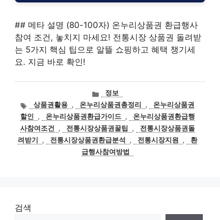
## 메타 설명 (80-100자) 온누리상품권 환급행사
참여 조건, 놓치지 마세요! 전통시장 상품권 돌려받
는 5가지 핵심 팁으로 알뜰 쇼핑하고 혜택 챙기세
요. 지금 바로 확인!
카
정보
테
태
상품권활용
,
온누리상품권총정리
,
온누리상품권
고
그
할인
,
온누리상품권환급가이드
,
온누리상품권환급행
리
사참여조건
,
전통시장상품권꿀팁
,
전통시장상품권돌
려받기
,
전통시장상품권환급분석
,
전통시장지원
,
환
급행사참여방법
검색