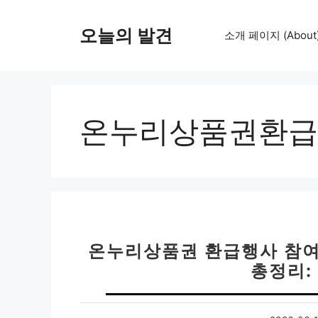
컨
텐
오늘의 발견
소개 페이지 (About
츠
로
건
너
뛰
온누리상품권환급
기
온누리상품권 환급행사 참여
총정리: