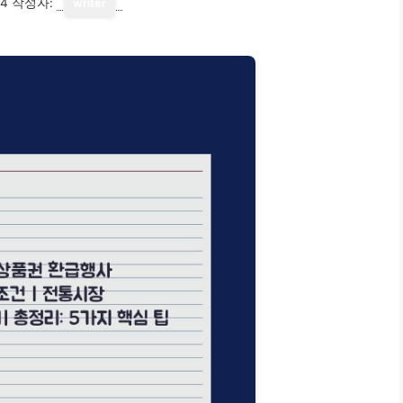
14
작성자:
writer