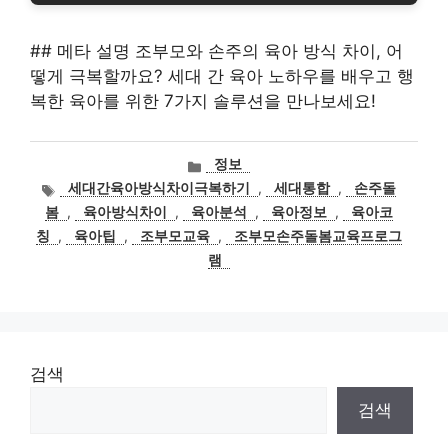
## 메타 설명 조부모와 손주의 육아 방식 차이, 어
떻게 극복할까요? 세대 간 육아 노하우를 배우고 행
복한 육아를 위한 7가지 솔루션을 만나보세요!
카
정보
테
태
세대간육아방식차이극복하기
,
세대통합
,
손주돌
고
그
봄
,
육아방식차이
,
육아분석
,
육아정보
,
육아코
리
칭
,
육아팁
,
조부모교육
,
조부모손주돌봄교육프로그
램
검색
검색