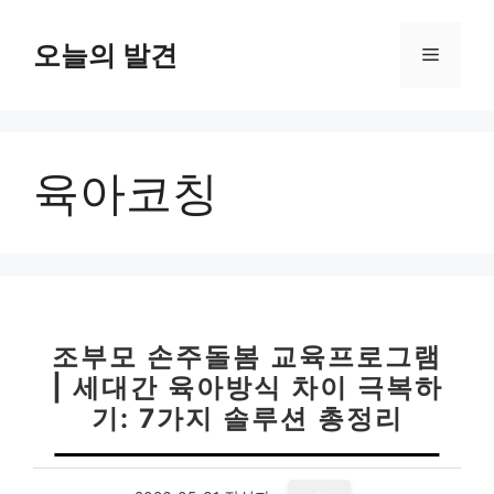
컨
텐
오늘의 발견
메
츠
로
뉴
건
너
육아코칭
뛰
기
조부모 손주돌봄 교육프로그램
| 세대간 육아방식 차이 극복하
기: 7가지 솔루션 총정리