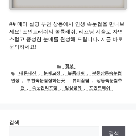
## 메타 설명 부천 상동에서 인생 속눈썹을 만나보
세요! 포인트래쉬의 볼륨래쉬, 리프팅 시술로 자연
스럽고 풍성한 눈매를 완성해 드립니다. 지금 바로
문의하세요!
카
정보
테
태
내돈내산
,
눈매교정
,
볼륨래쉬
,
부천상동속눈썹
고
그
연장
,
부천속눈썹잘하는곳
,
뷰티꿀팁
,
상동속눈썹추
리
천
,
속눈썹리프팅
,
일상공유
,
포인트래쉬
검색
검색