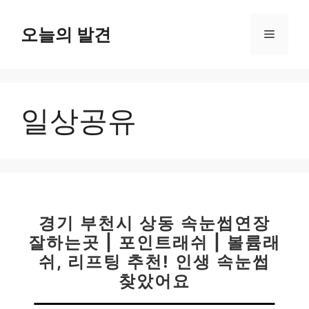
컨
텐
오늘의 발견
메
츠
로
뉴
건
너
일상공유
뛰
기
경기 부천시 상동 속눈썹연장
잘하는곳 | 포인트래쉬 | 볼륨래
쉬, 리프팅 추천! 인생 속눈썹
찾았어요