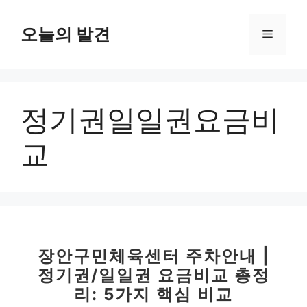
컨
텐
오늘의 발견
메
츠
로
뉴
건
너
정기권일일권요금비
뛰
기
교
장안구민체육센터 주차안내 |
정기권/일일권 요금비교 총정
리: 5가지 핵심 비교