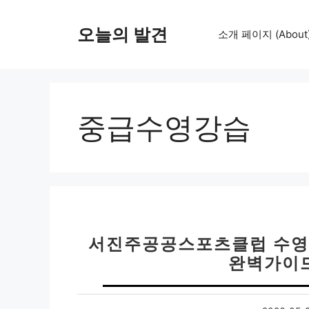
컨
텐
오늘의 발견
소개 페이지 (About
츠
로
건
너
뛰
중급수영강습
기
서진주공공스포츠클럽 수영장
완벽가이드