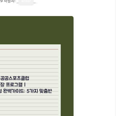
29
작성자:
writer