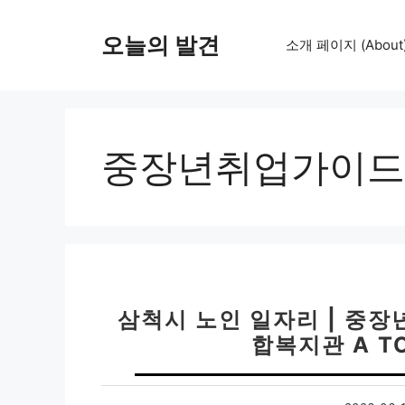
컨
텐
오늘의 발견
소개 페이지 (About
츠
로
건
너
뛰
중장년취업가이드
기
삼척시 노인 일자리 | 중장년
합복지관 A TO