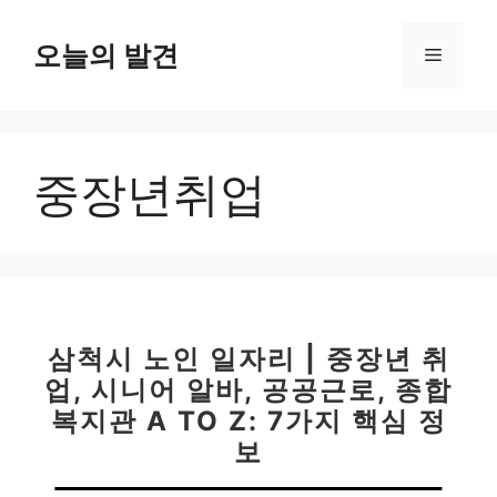
컨
텐
오늘의 발견
메
츠
로
뉴
건
너
중장년취업
뛰
기
삼척시 노인 일자리 | 중장년 취
업, 시니어 알바, 공공근로, 종합
복지관 A TO Z: 7가지 핵심 정
보