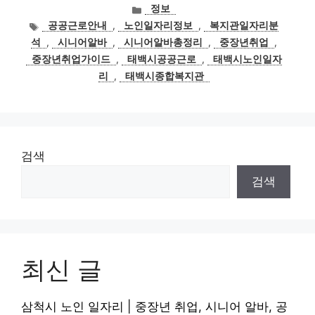
카
정보
테
태
공공근로안내
,
노인일자리정보
,
복지관일자리분
고
그
석
,
시니어알바
,
시니어알바총정리
,
중장년취업
,
리
중장년취업가이드
,
태백시공공근로
,
태백시노인일자
리
,
태백시종합복지관
검색
검색
최신 글
삼척시 노인 일자리 | 중장년 취업, 시니어 알바, 공