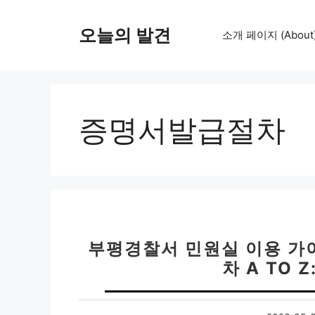
컨
텐
오늘의 발견
소개 페이지 (About
츠
로
건
너
뛰
증명서발급절차
기
부평경찰서 민원실 이용 가이
차 A TO 