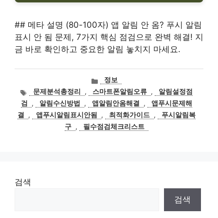
## 메타 설명 (80-100자) 앱 알림 안 옴? 푸시 알림
표시 안 됨 문제, 7가지 핵심 점검으로 완벽 해결! 지
금 바로 확인하고 중요한 알림 놓치지 마세요.
카
정보
테
태
문제분석총정리
,
스마트폰알림오류
,
알림설정점
고
그
검
,
알림수신방법
,
앱알림안옴해결
,
앱푸시문제해
리
결
,
앱푸시알림표시안됨
,
최적화가이드
,
푸시알림복
구
,
필수점검체크리스트
검색
검색