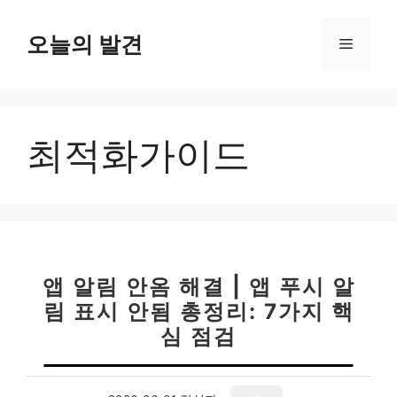
컨
텐
오늘의 발견
메
츠
로
뉴
건
너
최적화가이드
뛰
기
앱 알림 안옴 해결 | 앱 푸시 알
림 표시 안됨 총정리: 7가지 핵
심 점검