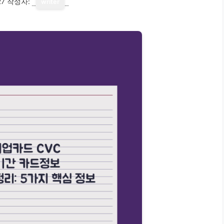
27
작성자:
writer