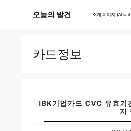
컨
텐
오늘의 발견
소개 페이지 (About
츠
로
건
너
뛰
카드정보
기
IBK기업카드 CVC 유효기
지