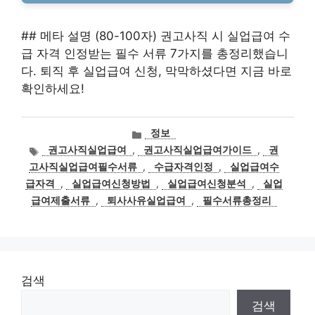
## 메타 설명 (80-100자) 권고사직 시 실업급여 수
급 자격 인정받는 필수 서류 7가지를 총정리했습니
다. 퇴직 후 실업급여 신청, 막막하셨다면 지금 바로
확인하세요!
카
정보
테
태
권고사직실업급여
,
권고사직실업급여가이드
,
권
고
그
고사직실업급여필수서류
,
수급자격인정
,
실업급여수
리
급자격
,
실업급여신청방법
,
실업급여신청분석
,
실업
급여제출서류
,
퇴사사유실업급여
,
필수서류총정리
검색
검색