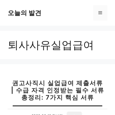
컨
텐
오늘의 발견
메
츠
로
뉴
건
너
퇴사사유실업급여
뛰
기
권고사직시 실업급여 제출서류
| 수급 자격 인정받는 필수 서류
총정리: 7가지 핵심 서류