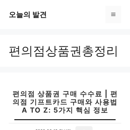
컨
텐
오늘의 발견
메
츠
로
뉴
건
너
편의점상품권총정리
뛰
기
편의점 상품권 구매 수수료 | 편
의점 기프트카드 구매와 사용법
A TO Z: 5가지 핵심 정보