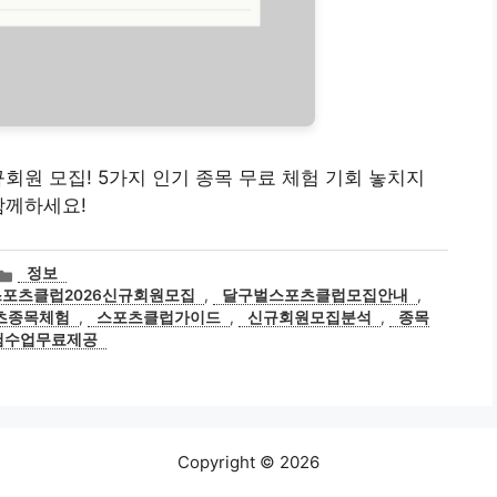
규회원 모집! 5가지 인기 종목 무료 체험 기회 놓치지
함께하세요!
카
정보
테
포츠클럽2026신규회원모집
,
달구벌스포츠클럽모집안내
,
고
츠종목체험
,
스포츠클럽가이드
,
신규회원모집분석
,
종목
리
험수업무료제공
Copyright © 2026