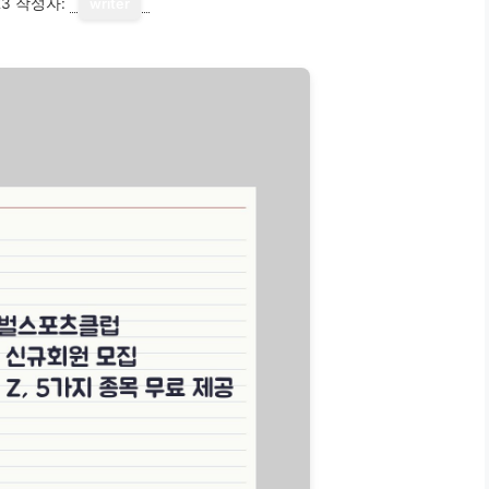
23
작성자:
writer