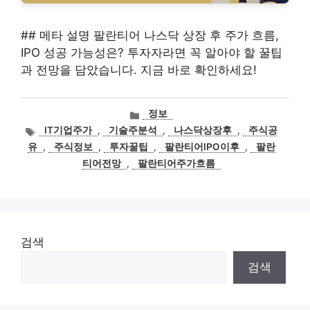
## 메타 설명 팔란티어 나스닥 상장 후 주가 흐름,
IPO 성공 가능성은? 투자자라면 꼭 알아야 할 꿀팁
과 전망을 담았습니다. 지금 바로 확인하세요!
카
정보
테
태
IT기업주가
,
기술주분석
,
나스닥상장후
,
주식공
고
그
유
,
주식정보
,
투자꿀팁
,
팔란티어IPO이후
,
팔란
리
티어전망
,
팔란티어주가흐름
검색
검색