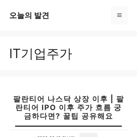
컨
텐
오늘의 발견
메
츠
로
뉴
건
너
IT기업주가
뛰
기
팔란티어 나스닥 상장 이후 | 팔
란티어 IPO 이후 주가 흐름 궁
금하다면? 꿀팁 공유해요