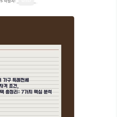
25
작성자:
writer