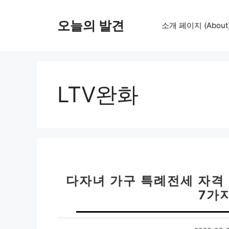
컨
텐
오늘의 발견
소개 페이지 (About
츠
로
건
너
뛰
LTV완화
기
다자녀 가구 특례전세 자격 조
7가