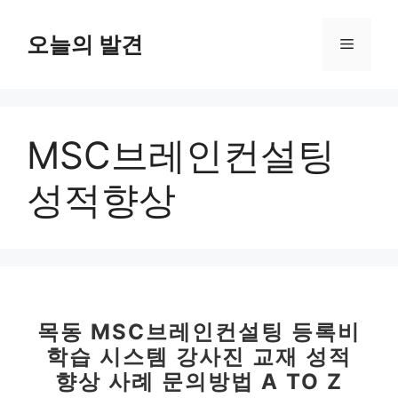
컨
텐
오늘의 발견
메
츠
로
뉴
건
너
MSC브레인컨설팅
뛰
기
성적향상
목동 MSC브레인컨설팅 등록비
학습 시스템 강사진 교재 성적
향상 사례 문의방법 A TO Z