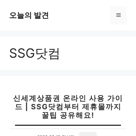
컨
텐
오늘의 발견
메
츠
로
뉴
건
너
SSG닷컴
뛰
기
신세계상품권 온라인 사용 가이
드 | SSG닷컴부터 제휴몰까지
꿀팁 공유해요!