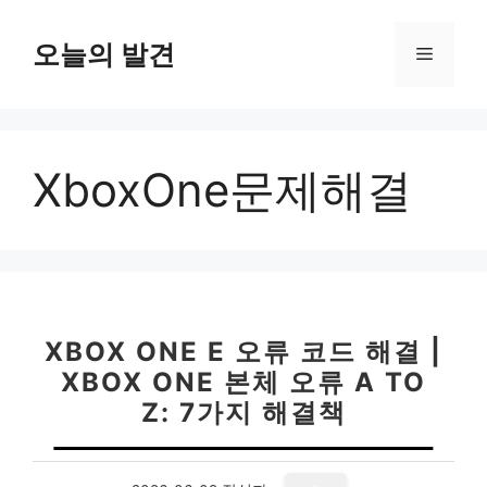
컨
텐
오늘의 발견
메
츠
로
뉴
건
너
XboxOne문제해결
뛰
기
XBOX ONE E 오류 코드 해결 |
XBOX ONE 본체 오류 A TO
Z: 7가지 해결책