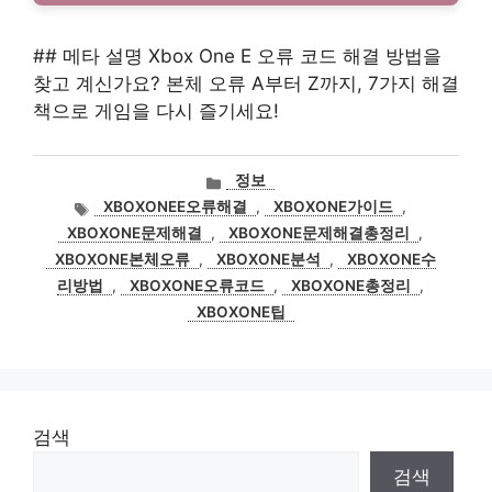
## 메타 설명 Xbox One E 오류 코드 해결 방법을
찾고 계신가요? 본체 오류 A부터 Z까지, 7가지 해결
책으로 게임을 다시 즐기세요!
카
정보
테
태
XBOXONEE오류해결
,
XBOXONE가이드
,
고
그
XBOXONE문제해결
,
XBOXONE문제해결총정리
,
리
XBOXONE본체오류
,
XBOXONE분석
,
XBOXONE수
리방법
,
XBOXONE오류코드
,
XBOXONE총정리
,
XBOXONE팁
검색
검색