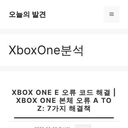
컨
텐
오늘의 발견
메
츠
로
뉴
건
너
XboxOne분석
뛰
기
XBOX ONE E 오류 코드 해결 |
XBOX ONE 본체 오류 A TO
Z: 7가지 해결책