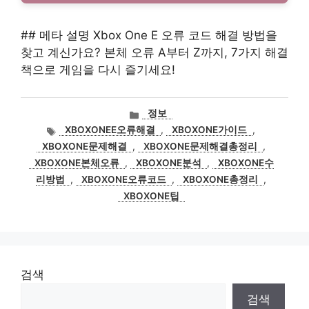
## 메타 설명 Xbox One E 오류 코드 해결 방법을
찾고 계신가요? 본체 오류 A부터 Z까지, 7가지 해결
책으로 게임을 다시 즐기세요!
카
정보
테
태
XBOXONEE오류해결
,
XBOXONE가이드
,
고
그
XBOXONE문제해결
,
XBOXONE문제해결총정리
,
리
XBOXONE본체오류
,
XBOXONE분석
,
XBOXONE수
리방법
,
XBOXONE오류코드
,
XBOXONE총정리
,
XBOXONE팁
검색
검색