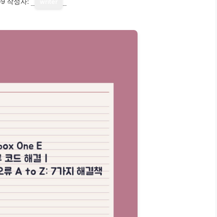
09
작성자:
writer