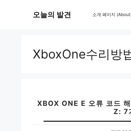
컨
텐
오늘의 발견
소개 페이지 (About
츠
로
건
너
뛰
XboxOne수리방
기
XBOX ONE E 오류 코드 해
Z: 